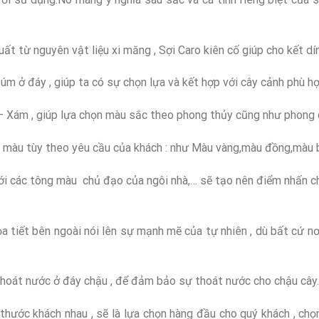
 từ nguyên vật liệu xi măng , Sợi Caro kiên cố giúp cho kết dính
túm ở đáy , giúp ta có sự chọn lựa và kết hợp với cây cảnh phù hợ
– Xám , giúp lựa chọn màu sắc theo phong thủy cũng như phong 
 màu tùy theo yêu cầu của khách : như Màu vàng,màu đồng,màu 
i các tông màu chủ đạo của ngôi nhà,… sẽ tạo nên điểm nhấn ch
họa tiết bên ngoài nói lên sự mạnh mẽ của tự nhiên , dù bất cứ n
thoát nước ở đáy chậu , để đảm bảo sự thoát nước cho chậu cây.
thước khách nhau , sẽ là lựa chọn hàng đầu cho quý khách , c