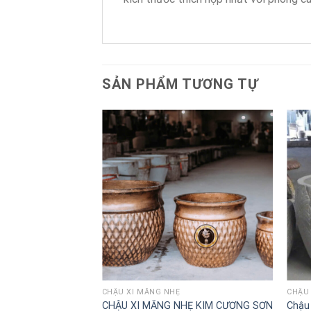
SẢN PHẨM TƯƠNG TỰ
CHẬU XI MĂNG NHẸ
CHẬU 
 Ly
CHẬU XI MĂNG NHẸ KIM CƯƠNG SƠN
Chậu 