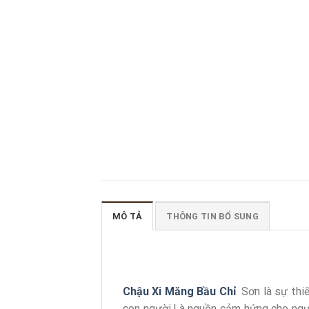
MÔ TẢ
THÔNG TIN BỔ SUNG
Chậu Xi Măng Bầu Chỉ
Sơn là sự thiế
con người.Là nguồn cảm hứng cho ngườ