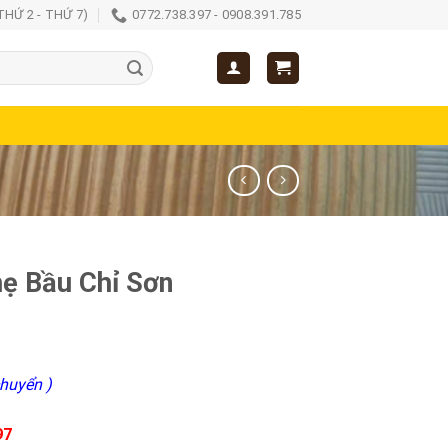
(THỨ 2 - THỨ 7)
0772.738.397 - 0908.391.785
ẹ Bầu Chỉ Sơn
huyển )
97