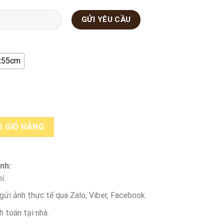
x55cm
 số lượng
 GIỎ HÀNG
nh:
í.
ửi ảnh thực tế qua Zalo, Viber, Facebook.
h toán tại nhà.