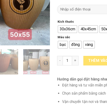
Kích thước
30x36cm
40x45cm
50
Màu sắc
bạc
đồng
vàng
Chậu Xi Măng Nhẹ Bầu Chỉ Sơn
THÊM VÀO
Hướng dẫn gọi đặt hàng nha
Đặt hàng và tư vấn miễn ph
Chọn sản phẩm bằng cách g
Vận chuyển tận nơi và than