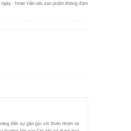
0 ngày - Hoàn tiền nếu sản phẩm không đảm
 mang đến sự gần gủi với thiên nhiên và
ự trường tồn của Cây khi sử dụng loại