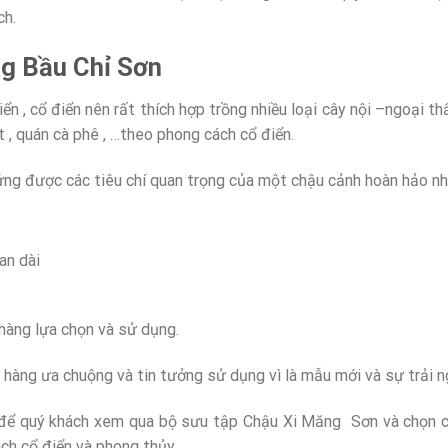
ch.
g Bầu Chỉ Sơn
n , cổ điển nên rất thích hợp trồng nhiều loại cây nội –ngoại thấ
 , quán cà phê , …theo phong cách cổ điển.
g được các tiêu chí quan trọng của một chậu cảnh hoàn hảo nh
an dài
 hàng lựa chọn và sử dụng.
hàng ưa chuộng và tin tưởng sử dụng vì là mẫu mới và sự trải n
 để quý khách xem qua bộ sưu tập Chậu Xi Măng Sơn và chọn c
ch cổ điển và phong thủy .