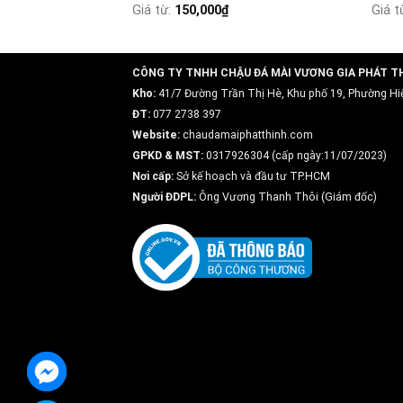
Giá từ:
150,000
₫
Giá t
CÔNG TY TNHH CHẬU ĐÁ MÀI VƯƠNG GIA PHÁT T
Kho:
41/7 Đường Trần Thị Hè, Khu phố 19, Phường Hi
ĐT:
077 2738 397
Website:
chaudamaiphatthinh.com
GPKD & MST:
0317926304 (cấp ngày:11/07/2023)
Nơi cấp:
Sở kế hoạch và đầu tư TP.HCM
Người ĐDPL:
Ông Vương Thanh Thôi (Giám đốc)