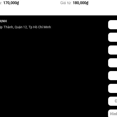
ừ:
170,000
₫
Giá từ:
180,000
₫
HỊNH
ệp Thành, Quận 12, Tp Hồ Chí Minh
C
Hìn