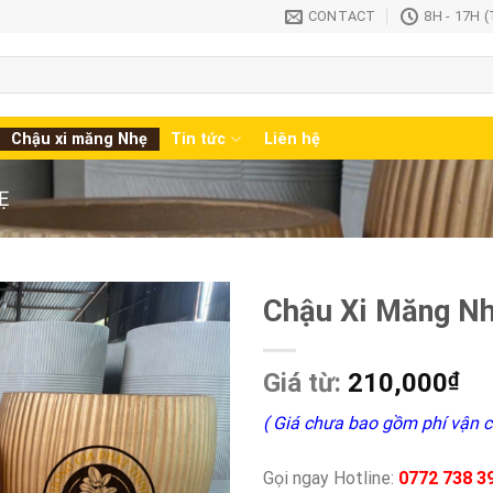
CONTACT
8H - 17H 
Chậu xi măng Nhẹ
Tin tức
Liên hệ
̣
Chậu Xi Măng Nh
Giá từ:
210,000
₫
( Giá chưa bao gồm phí vận c
Gọi ngay Hotline:
0772 738 3