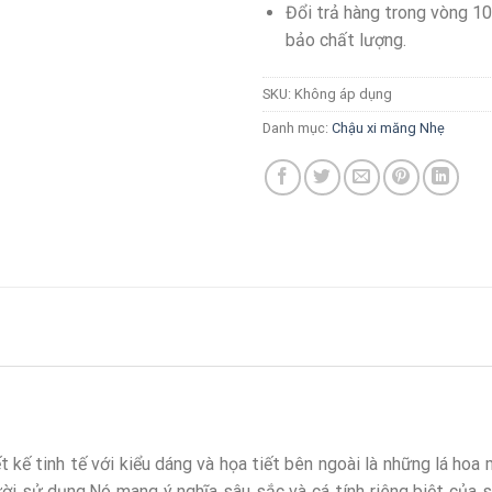
Đổi trả hàng trong vòng 1
bảo chất lượng.
SKU:
Không áp dụng
Danh mục:
Chậu xi măng Nhẹ
t kế tinh tế với kiểu dáng và họa tiết bên ngoài là những lá hoa
i sử dụng.Nó mang ý nghĩa sâu sắc và cá tính riêng biệt của s