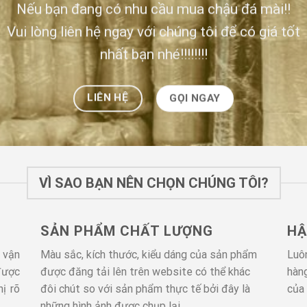
Nếu bạn đang có nhu cầu mua chậu đá mài!!
Vui lòng liên hệ ngay với chúng tôi để có giá tốt
nhất bạn nhé!!!!!!!!
LIÊN HỆ
GỌI NGAY
VÌ SAO BẠN NÊN CHỌN CHÚNG TÔI?
SẢN PHẨM CHẤT LƯỢNG
HẬ
 vận
Màu sắc, kích thước, kiểu dáng của sản phẩm
Luô
được
được đăng tải lên trên website có thể khác
hàn
ị rõ
đôi chút so với sản phẩm thực tế bởi đây là
của 
những hình ảnh được chụp lại.