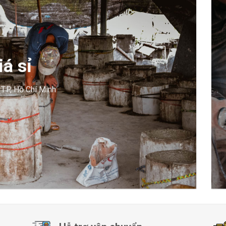
á sỉ
 TP, Hồ Chí Minh