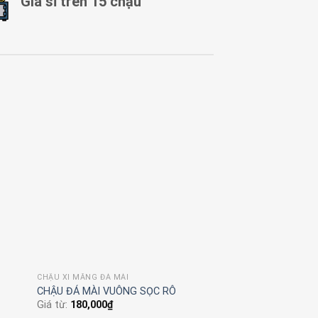
Giá sỉ trên 15 chậu
CHẬU XI MĂNG ĐÁ MÀI
CHẬU XI MĂNG ĐÁ MÀI
Chậu đá mài tròn vót
Dĩa Lót Chậu Tròn 
Giá từ:
180,000
₫
Giá từ:
110,000
₫