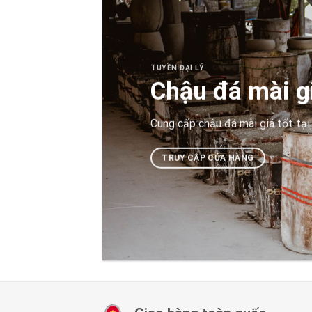
TUYỀN ĐẠI LÝ
Chậu đá mài gi
Cung cấp chậu đá mài giá tốt tại
TRUY CẬP CỬA HÀNG