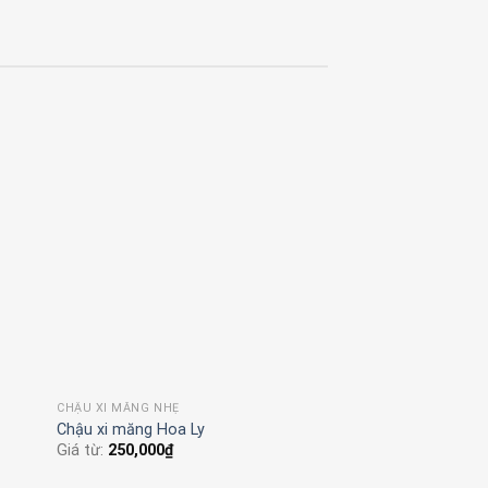
CHẬU XI MĂNG NHẸ
Chậu Xi Măng Nhẹ Tròn Chỉ Sơn
Giá từ:
270,000
₫