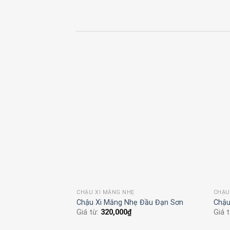
CHẬU XI MĂNG NHẸ
CHẬU
 Ly
CHẬU XI MĂNG NHẸ KIM CƯƠNG SƠN
CHẬU
Giá từ:
150,000
₫
Giá 