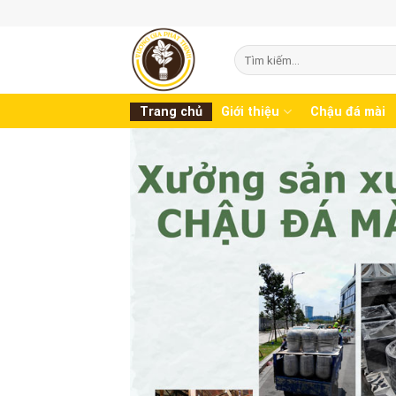
Skip
to
content
Tìm
kiếm:
Trang chủ
Giới thiệu
Chậu đá mài