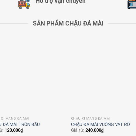
Hỗ trợ vận chuyển
SẢN PHẨM CHẬU ĐÁ MÀI
 XI MĂNG ĐÁ MÀI
CHẬU XI MĂNG ĐÁ MÀI
 Đá Mài Vuông Rô
CHẬU ĐÁ MÀI TRỤ TRÒN THẤP
từ:
180,000
₫
Giá từ:
180,000
₫