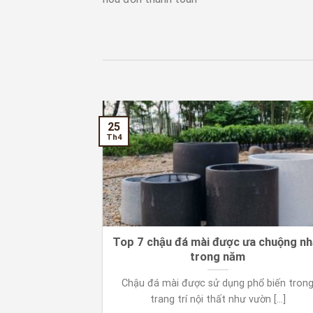
25
Th4
đá mài TP.HCM
Top 7 chậu đá mài được ưa chuộng nh
trong năm
Chậu đá mài được sử dụng phổ biến tron
trang trí nội thất như vườn [...]