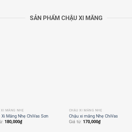
SẢN PHẨM CHẬU XI MĂNG
 XI MĂNG NHẸ
CHẬU XI MĂNG NHẸ
 XI MĂNG NHẸ TRÒN VIỀN SƠN
Chậu Xi Măng Nhẹ Bầu Chỉ Sơn
từ:
170,000
₫
Giá từ:
210,000
₫