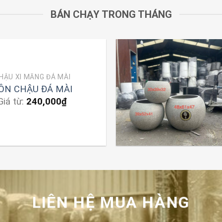
BÁN CHẠY TRONG THÁNG
HẬU XI MĂNG ĐÁ MÀI
ÔN CHẬU ĐÁ MÀI
Giá từ:
240,000
₫
LIÊN HỆ MUA HÀNG