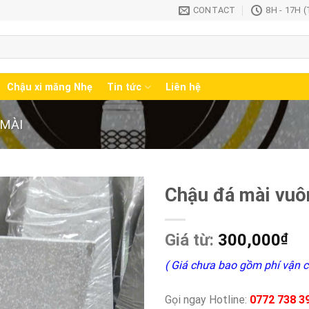
CONTACT
8H - 17H 
Chậu xi măng Nhẹ
Tin tức
Liên hệ
 MÀI
Chậu đá mài vuô
Giá từ:
300,000
₫
( Giá chưa bao gồm phí vận c
Gọi ngay Hotline:
0772 738 3