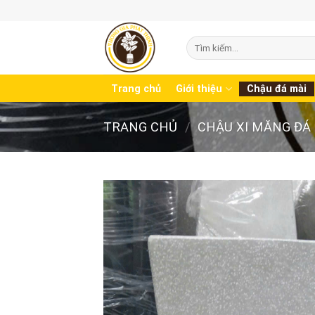
Skip
to
content
Tìm
kiếm:
Trang chủ
Giới thiệu
Chậu đá mài
TRANG CHỦ
/
CHẬU XI MĂNG ĐÁ