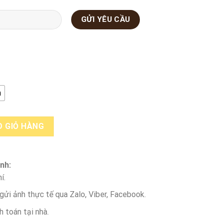
m
ng
 GIỎ HÀNG
nh:
í.
ửi ảnh thực tế qua Zalo, Viber, Facebook.
h toán tại nhà.