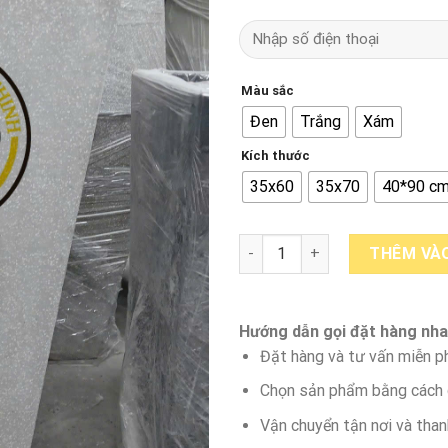
Màu sắc
Đen
Trắng
Xám
Kích thước
35x60
35x70
40*90 c
Chậu đá mài vuông vát số lượ
THÊM VÀO
Hướng dẫn gọi đặt hàng nha
Đặt hàng và tư vấn miễn ph
Chọn sản phẩm bằng cách g
Vận chuyển tận nơi và than