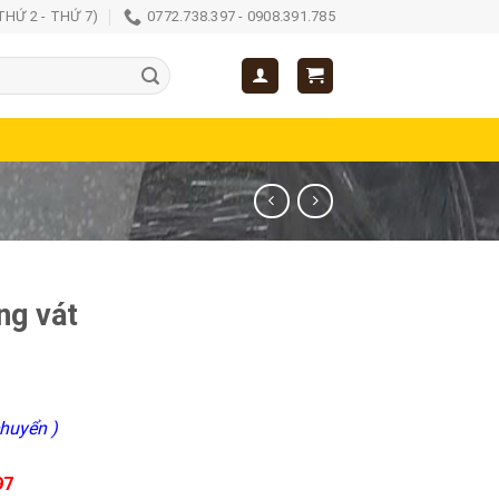
(THỨ 2 - THỨ 7)
0772.738.397 - 0908.391.785
ng vát
huyển )
97